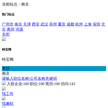
当前站点：南京
热门站点
广州市
南京
天津
西安
武汉
苏州
重庆
成都
杭州
上海
深圳
北
京
惠州
河源
关闭
特宝网
特宝网
关注
南京
请输入职位名称/公司名称关键词
入驻企业:
100
职位:
100
简历:
100
访问:
143
找工作
找兼职