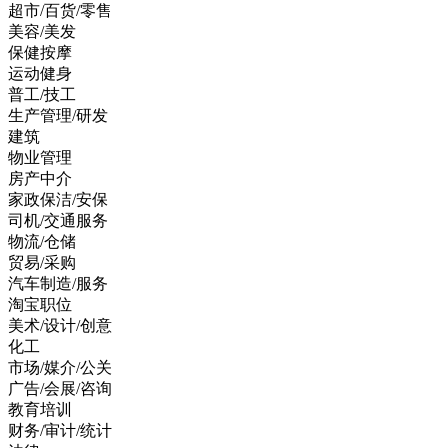
超市/百货/零售
美容/美发
保健按摩
运动健身
普工/技工
生产管理/研发
建筑
物业管理
房产中介
家政保洁/安保
司机/交通服务
物流/仓储
贸易/采购
汽车制造/服务
淘宝职位
美术/设计/创意
化工
市场/媒介/公关
广告/会展/咨询
教育培训
财务/审计/统计