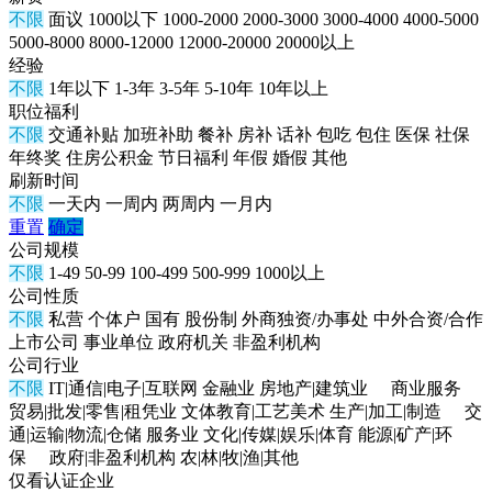
不限
面议
1000以下
1000-2000
2000-3000
3000-4000
4000-5000
5000-8000
8000-12000
12000-20000
20000以上
经验
不限
1年以下
1-3年
3-5年
5-10年
10年以上
职位福利
不限
交通补贴
加班补助
餐补
房补
话补
包吃
包住
医保
社保
年终奖
住房公积金
节日福利
年假
婚假
其他
刷新时间
不限
一天内
一周内
两周内
一月内
重置
确定
公司规模
不限
1-49
50-99
100-499
500-999
1000以上
公司性质
不限
私营
个体户
国有
股份制
外商独资/办事处
中外合资/合作
上市公司
事业单位
政府机关
非盈利机构
公司行业
不限
IT|通信|电子|互联网
金融业
房地产|建筑业
商业服务
贸易|批发|零售|租凭业
文体教育|工艺美术
生产|加工|制造
交
通|运输|物流|仓储
服务业
文化|传媒|娱乐|体育
能源|矿产|环
保
政府|非盈利机构
农|林|牧|渔|其他
仅看认证企业