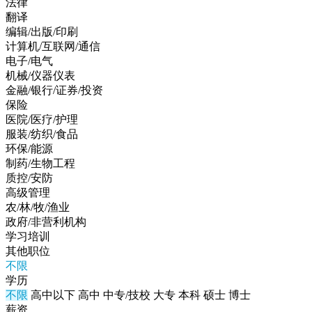
法律
翻译
编辑/出版/印刷
计算机/互联网/通信
电子/电气
机械/仪器仪表
金融/银行/证券/投资
保险
医院/医疗/护理
服装/纺织/食品
环保/能源
制药/生物工程
质控/安防
高级管理
农/林/牧/渔业
政府/非营利机构
学习培训
其他职位
不限
学历
不限
高中以下
高中
中专/技校
大专
本科
硕士
博士
薪资