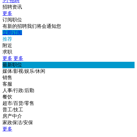
5个招聘
招聘资讯
更多
订阅职位
有新的招聘我们将会通知您
立即订阅
推荐
附近
求职
更多
更多
最新职位
媒体/影视/娱乐/休闲
销售
客服
人事/行政/后勤
餐饮
超市/百货/零售
普工/技工
房产中介
家政保洁/安保
更多