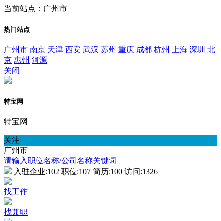
当前站点：广州市
热门站点
广州市
南京
天津
西安
武汉
苏州
重庆
成都
杭州
上海
深圳
北
京
惠州
河源
关闭
特宝网
特宝网
关注
广州市
请输入职位名称/公司名称关键词
入驻企业:
102
职位:
107
简历:
100
访问:
1326
找工作
找兼职