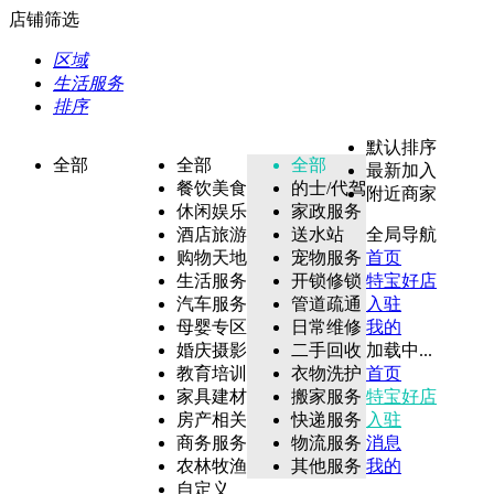
店铺筛选
区域
生活服务
排序
默认排序
全部
全部
全部
最新加入
餐饮美食
的士/代驾
附近商家
休闲娱乐
家政服务
酒店旅游
送水站
全局导航
购物天地
宠物服务
首页
生活服务
开锁修锁
特宝好店
汽车服务
管道疏通
入驻
母婴专区
日常维修
我的
婚庆摄影
二手回收
加载中...
教育培训
衣物洗护
首页
家具建材
搬家服务
特宝好店
房产相关
快递服务
入驻
商务服务
物流服务
消息
农林牧渔
其他服务
我的
自定义