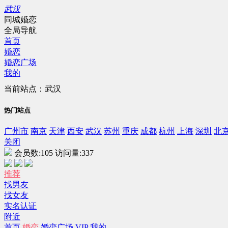
武汉
同城婚恋
全局导航
首页
婚恋
婚恋广场
我的
当前站点：武汉
热门站点
广州市
南京
天津
西安
武汉
苏州
重庆
成都
杭州
上海
深圳
北
关闭
会员数:
105
访问量:
337
推荐
找男友
找女友
实名认证
附近
首页
婚恋
婚恋广场
VIP
我的