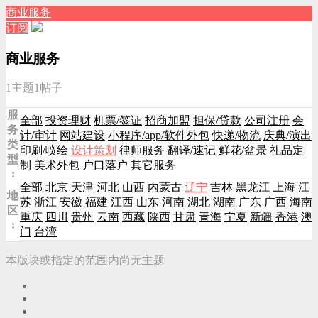
商业服务
订阅
商业服务
1主题
1帖子
服
全部
投资理财
机票/签证
招商加盟
担保/贷款
公司注册
会
务
计/审计
网站建设
小程序/app/软件外包
快递/物流
庆典/演出
类
印刷/喷绘
设计策划
律师服务
翻译/速记
鲜花/盆景
礼品定
型
制
美术外包
户口落户
其它服务
:
全部
北京
天津
河北
山西
内蒙古
辽宁
吉林
黑龙江
上海
江
地
苏
浙江
安徽
福建
江西
山东
河南
湖北
湖南
广东
广西
海南
区
重庆
四川
贵州
云南
西藏
陕西
甘肃
青海
宁夏
新疆
香港
澳
:
门
台湾
本版块或指定的范围内尚无主题