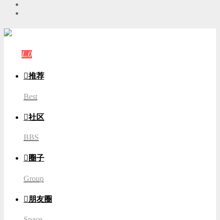
游客
登录
L.0
游客

推荐
Best

社区
BBS

圈子
Group

朋友圈
Space