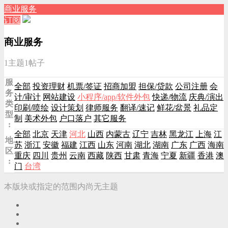
商业服务
订阅
商业服务
1主题
1帖子
服
全部
投资理财
机票/签证
招商加盟
担保/贷款
公司注册
会
务
计/审计
网站建设
小程序/app/软件外包
快递/物流
庆典/演出
类
印刷/喷绘
设计策划
律师服务
翻译/速记
鲜花/盆景
礼品定
型
制
美术外包
户口落户
其它服务
:
全部
北京
天津
河北
山西
内蒙古
辽宁
吉林
黑龙江
上海
江
地
苏
浙江
安徽
福建
江西
山东
河南
湖北
湖南
广东
广西
海南
区
重庆
四川
贵州
云南
西藏
陕西
甘肃
青海
宁夏
新疆
香港
澳
:
门
台湾
本版块或指定的范围内尚无主题