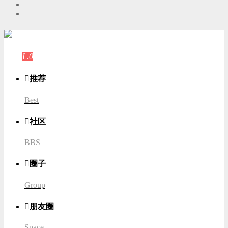
游客
登录
L.0
游客

推荐
Best

社区
BBS

圈子
Group

朋友圈
Space