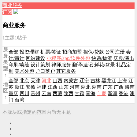
商业服务
订阅
商业服务
1主题
1帖子
服
全部
投资理财
机票/签证
招商加盟
担保/贷款
公司注册
会
务
计/审计
网站建设
小程序/app/软件外包
快递/物流
庆典/演出
类
印刷/喷绘
设计策划
律师服务
翻译/速记
鲜花/盆景
礼品定
型
制
美术外包
户口落户
其它服务
:
全部
北京
天津
河北
山西
内蒙古
辽宁
吉林
黑龙江
上海
江
地
苏
浙江
安徽
福建
江西
山东
河南
湖北
湖南
广东
广西
海南
区
重庆
四川
贵州
云南
西藏
陕西
甘肃
青海
宁夏
新疆
香港
澳
:
门
台湾
本版块或指定的范围内尚无主题