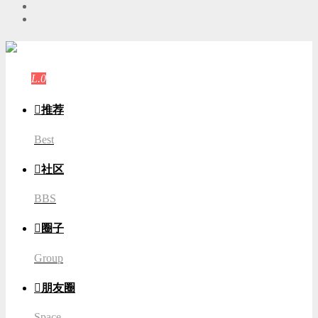
游客
登录
L.0
游客

推荐
Best

社区
BBS

圈子
Group

朋友圈
Space