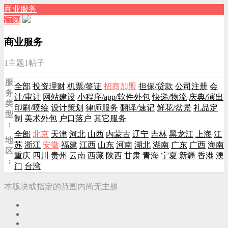
商业服务
订阅
商业服务
1主题
1帖子
服
全部
投资理财
机票/签证
招商加盟
担保/贷款
公司注册
会
务
计/审计
网站建设
小程序/app/软件外包
快递/物流
庆典/演出
类
印刷/喷绘
设计策划
律师服务
翻译/速记
鲜花/盆景
礼品定
型
制
美术外包
户口落户
其它服务
:
全部
北京
天津
河北
山西
内蒙古
辽宁
吉林
黑龙江
上海
江
地
苏
浙江
安徽
福建
江西
山东
河南
湖北
湖南
广东
广西
海南
区
重庆
四川
贵州
云南
西藏
陕西
甘肃
青海
宁夏
新疆
香港
澳
:
门
台湾
本版块或指定的范围内尚无主题