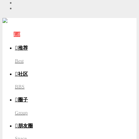
游客
登录
L.0
游客

推荐
Best

社区
BBS

圈子
Group

朋友圈
Space